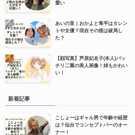
愛い
あいの里｜おかよと隼平はタレン
トや女優？現在その後は破局し
た？
【顔写真】芦原妃名子(本人)パッ
チリ二重の美人画像！姉もかわい
い！
新着記事
こしょーはギャル男で年齢や経歴
は？仙台でコンセプトバーのオー
ナー！