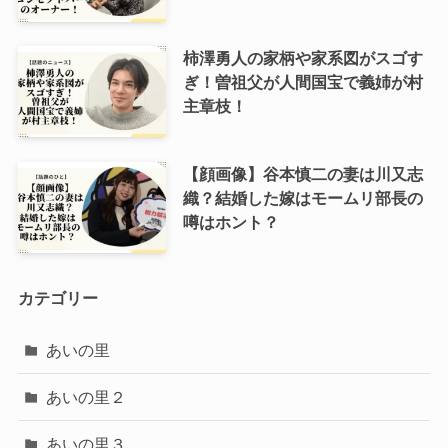
柿澤勇人の家柄や家系図がスゴす
ぎ！曽祖父が人間国宝で義姉が村
主章枝！
【顔画像】谷本慎二の妻は川又志
織？結婚した嫁はモームリ部長の
噂はホント？
カテゴリー
あいの里
あいの里２
あいの里３