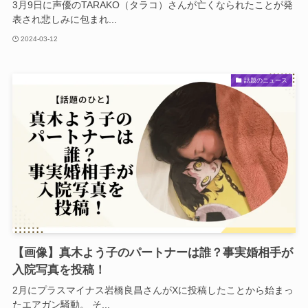
3月9日に声優のTARAKO（タラコ）さんが亡くなられたことが発
表され悲しみに包まれ...
2024-03-12
話題のニュース
【画像】真木よう子のパートナーは誰？事実婚相手が
入院写真を投稿！
2月にプラスマイナス岩橋良昌さんがXに投稿したことから始まっ
たエアガン騒動。 そ...