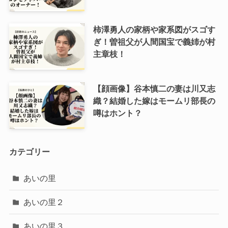
柿澤勇人の家柄や家系図がスゴす
ぎ！曽祖父が人間国宝で義姉が村
主章枝！
【顔画像】谷本慎二の妻は川又志
織？結婚した嫁はモームリ部長の
噂はホント？
カテゴリー
あいの里
あいの里２
あいの里３