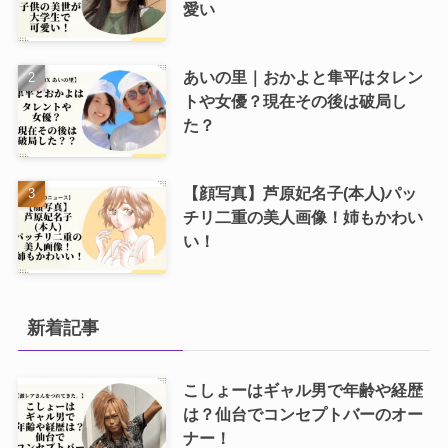
愛い
あいの里｜おかよと隼平はタレン
トや女優？現在その後は破局し
た？
【顔写真】芦原妃名子(本人)パッ
チリ二重の美人画像！姉もかわい
い！
新着記事
こしょーはギャル男で年齢や経歴
は？仙台でコンセプトバーのオー
ナー！