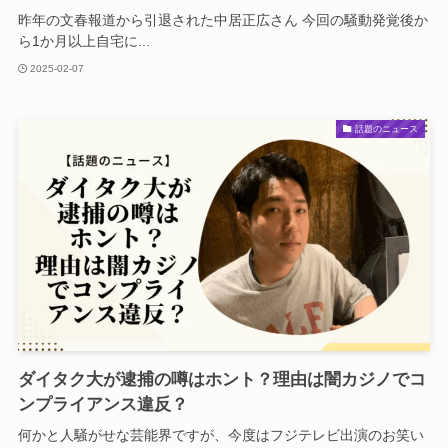
昨年の文春報道から引退された中居正広さん 今回の騒動発覚後か
ら1か月以上自宅に...
2025-02-07
話題のニュース
ダイタク大が逮捕の噂はホント？理由は闇カジノでコ
ンプライアンス違反？
何かと人騒がせな芸能界ですが、今度はフジテレビ出演のお笑い