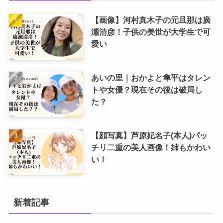
【画像】河村真木子の元旦那は廣
瀬清彦！子供の美世が大学生で可
愛い
あいの里｜おかよと隼平はタレン
トや女優？現在その後は破局し
た？
【顔写真】芦原妃名子(本人)パッ
チリ二重の美人画像！姉もかわい
い！
新着記事