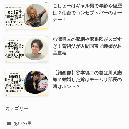
こしょーはギャル男で年齢や経歴
は？仙台でコンセプトバーのオー
ナー！
柿澤勇人の家柄や家系図がスゴす
ぎ！曽祖父が人間国宝で義姉が村
主章枝！
【顔画像】谷本慎二の妻は川又志
織？結婚した嫁はモームリ部長の
噂はホント？
カテゴリー
あいの里