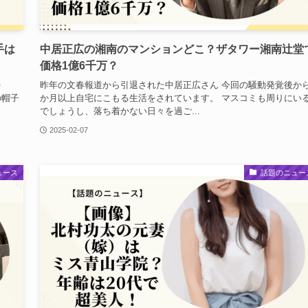
手は
中居正広の湘南のマンションどこ？ザタワー湘南辻堂
価格1億6千万？
を
昨年の文春報道から引退された中居正広さん 今回の騒動発覚後から
の帽子
か月以上自宅にこもる生活をされています。 マスコミも周りにい
でしょうし、落ち着かない日々を過ご...
2025-02-07
ュース
話題のニュー