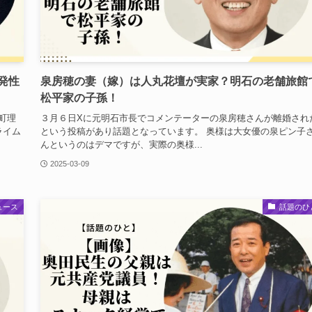
発性
泉房穂の妻（嫁）は人丸花壇が実家？明石の老舗旅館
松平家の子孫！
町理
３月６日Xに元明石市長でコメンテーターの泉房穂さんが離婚され
ライム
という投稿があり話題となっています。 奥様は大女優の泉ピン子
んというのはデマですが、実際の奥様...
2025-03-09
ュース
話題のひ