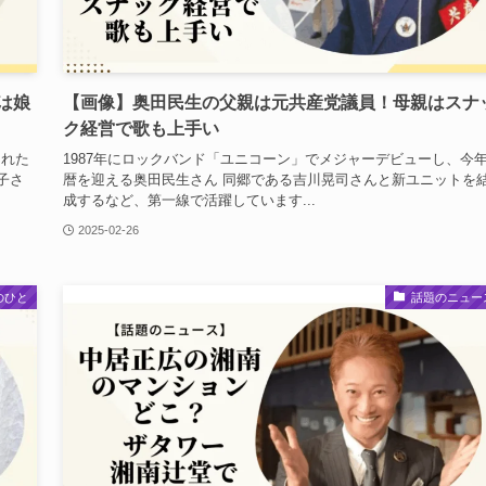
は娘
【画像】奥田民生の父親は元共産党議員！母親はスナ
ク経営で歌も上手い
された
1987年にロックバンド「ユニコーン」でメジャーデビューし、今
子さ
暦を迎える奥田民生さん 同郷である吉川晃司さんと新ユニットを
成するなど、第一線で活躍しています...
2025-02-26
のひと
話題のニュー