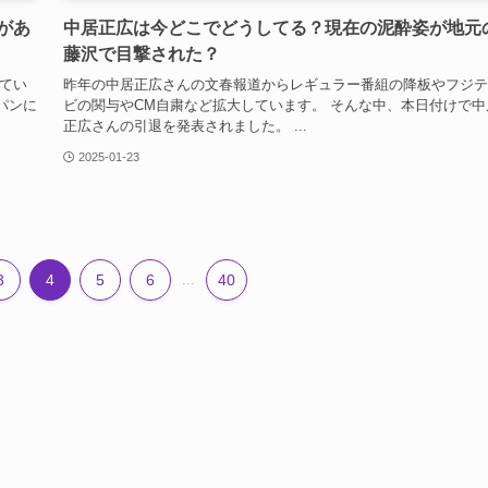
があ
中居正広は今どこでどうしてる？現在の泥酔姿が地元
藤沢で目撃された？
てい
昨年の中居正広さんの文春報道からレギュラー番組の降板やフジテ
パンに
ビの関与やCM自粛など拡大しています。 そんな中、本日付けで中
正広さんの引退を発表されました。 ...
2025-01-23
3
4
5
6
...
40