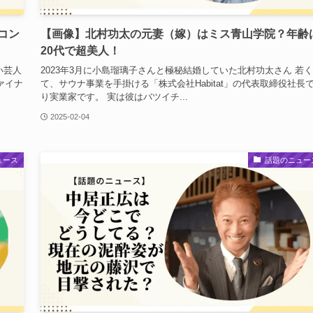
コン
【画像】北村功太の元妻（嫁）はミス青山学院？年齢
20代で超美人！
い芸人
2023年3月に小島瑠璃子さんと極秘結婚していた北村功太さん 若
ァイナ
て、サウナ事業を手掛ける「株式会社Habitat」の代表取締役社長
り実業家です。 実は彼はバツイチ...
2025-02-04
ュース
話題のニュー