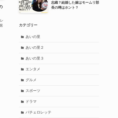
志織？結婚した嫁はモームリ部
の
長の噂はホント？
レ
カテゴリー
居
あいの里
あいの里２
あいの里３
エンタメ
グルメ
スポーツ
ドラマ
バチェロレッテ