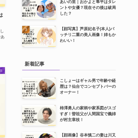
あいの里｜おかよと隼平はタレ
ントや女優？現在その後は破局
した？
は
【顔写真】芦原妃名子(本人)パ
くし
ッチリ二重の美人画像！姉もか
であ
わいい！
新着記事
ス
こしょーはギャル男で年齢や経
歴は？仙台でコンセプトバーの
オーナー！
柿澤勇人の家柄や家系図がスゴ
すぎ！曽祖父が人間国宝で義姉
が村主章枝！
【顔画像】谷本慎二の妻は川又