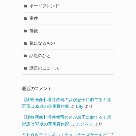
ボーイフレンド
事件
俳優
気になるもの
話題のひと
話題のニュース
最近のコメント
【比較画像】櫻井敦司の昔が息子に似てる！遠
野遥は32歳の芥川賞作家
に
Lilly
より
【比較画像】櫻井敦司の昔が息子に似てる！遠
野遥は32歳の芥川賞作家
に
ムソムソ
より
ＳＨＯＷチャンネル｜チョコチーズケーキどこ?