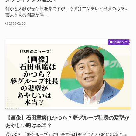
何かと人騒がせな芸能界ですが、今度はフジテレビ出演のお笑い
芸人さんの問題が浮...
2025-02-05
話題のひと
【画像】石田重廣はかつら？夢グループ社長の髪型が
あやしい噂は本当？
通販会社「夢グループ」の社長で保科有里さんとCMに出演され