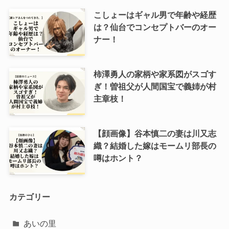
こしょーはギャル男で年齢や経歴
は？仙台でコンセプトバーのオー
ナー！
柿澤勇人の家柄や家系図がスゴす
ぎ！曽祖父が人間国宝で義姉が村
主章枝！
【顔画像】谷本慎二の妻は川又志
織？結婚した嫁はモームリ部長の
噂はホント？
カテゴリー
あいの里