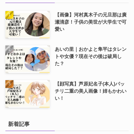
【画像】河村真木子の元旦那は廣
瀬清彦！子供の美世が大学生で可
愛い
あいの里｜おかよと隼平はタレン
トや女優？現在その後は破局し
た？
【顔写真】芦原妃名子(本人)パッ
チリ二重の美人画像！姉もかわい
い！
新着記事