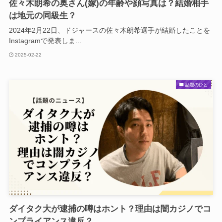
佐々木朗希の奥さん(嫁)の年齢や顔写真は？結婚相手
は地元の同級生？
2024年2月22日、ドジャースの佐々木朗希選手が結婚したことを
Instagramで発表しま...
2025-02-22
話題のひと
ダイタク大が逮捕の噂はホント？理由は闇カジノでコ
ンプライアンス違反？