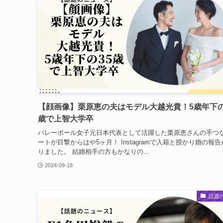
【顔画像】栗原恵の夫はモデル大越光貴！5歳年下の
歳で上智大学卒
バレーボール女子元日本代表として活躍した栗原恵さんの手つ
ートが目撃からはや5ヶ月！ Instagramで入籍と授かり婚の報
りました。 結婚相手の方もかなりの...
2024-09-18
話題