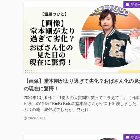
話題
【画像】堂本剛が太り過ぎて劣化？おばさん化の見
の現在に驚愕！
2024年10月9日に「1億人の大質問!? 笑ってコラえて！」（日
ビ系）の特番にKinKi Kidsの堂本剛さんがゲスト出演しました。
ぶりの地上波登場でしたが、見た目...
2024-10-11
話題