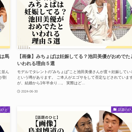
は馬
【画像】みちょぱは妊娠してる？池田美優がおめでた
いわれる理由５選
に並ん
モデルでタレントの“みちょぱ”こと池田美優さんが度々妊娠してい
が割
という噂があります。 ご本人がエゴサをして否定などされていま
が、結婚から1年半余り…。 実際はど...
2024-06-30
のひと
話題のひ