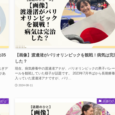
35
【画像】渡邊渚がパリオリンピックを観戦！病気は完
した？
なぎデ
現在、病気療養中の渡邊渚アナが、パリオリンピックの男子バレー
告があ
ールを観戦していた様子が話題です。 2023年7月半ばから長期療
入っていた渡邊渚アナですが、パリ...
2024-08-11
のひと
話題のひ