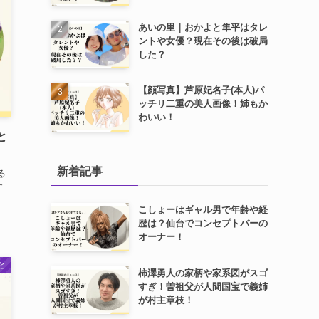
あいの里｜おかよと隼平はタレ
ントや女優？現在その後は破局
した？
【顔写真】芦原妃名子(本人)パ
ッチリ二重の美人画像！姉もか
わいい！
と
新着記事
る
す
こしょーはギャル男で年齢や経
歴は？仙台でコンセプトバーの
オーナー！
と
柿澤勇人の家柄や家系図がスゴ
すぎ！曽祖父が人間国宝で義姉
が村主章枝！