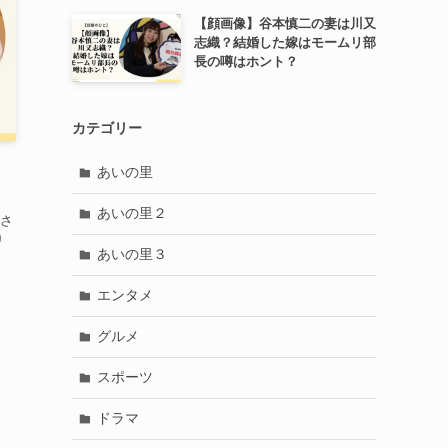
【顔画像】谷本慎二の妻は川又
志織？結婚した嫁はモームリ部
長の噂はホント？
カテゴリー
ト
あいの里
あいの里２
さ
り
あいの里３
エンタメ
グルメ
スポーツ
ドラマ