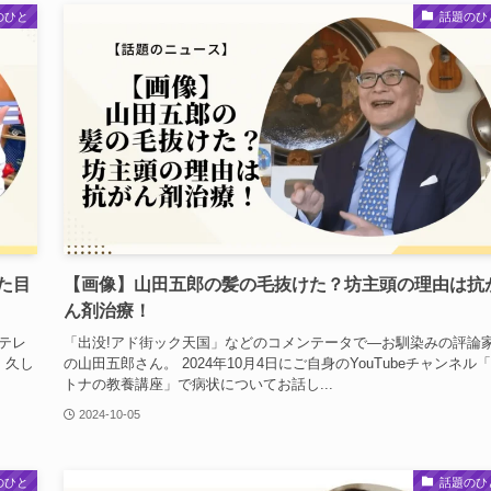
のひと
話題のひ
た目
【画像】山田五郎の髪の毛抜けた？坊主頭の理由は抗
ん剤治療！
本テレ
「出没!アド街ック天国」などのコメンテータで―お馴染みの評論
 久し
の山田五郎さん。 2024年10月4日にご自身のYouTubeチャンネル
トナの教養講座」で病状についてお話し...
2024-10-05
のひと
話題のひ