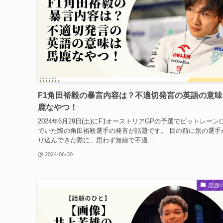
F1角田裕毅の暴言内容は？不適切発言の英語の意味
鹿なやつ！
2024年6月29日(土)にF1オーストリアGPの予選でピットレーン
でいた際の角田裕毅選手の発言が話題です。 目の前に別の選手
り込んできた際に、思わず無線で不適...
2024-06-30
話題