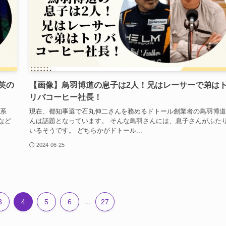
英の
【画像】鳥羽博道の息子は2人！兄はレーサーで弟は
リバコーヒー社長！
ビ系
現在、都知事選で石丸伸二さんを務めるドトール創業者の鳥羽博道
など
んは話題となっています。 そんな鳥羽さんには、息子さんがふた
いるそうです。 どちらかがドトール...
2024-06-25
3
4
5
6
...
27