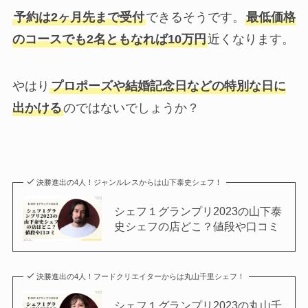
予約は2ヶ月先まで受付
できるそうです。
最低価格
のコースでも2名ともなれば10万円
近くなります。
やはり
プロポーズや結婚記念日などの特別な日に
出かける
のではないでしょうか？
決勝進出の4人！ジャンルレスからは山下泰史シェフ！
シェフ１グランプリ2023の山下泰
史シェフの店どこ？値段や口コミ
決勝進出の4人！フードクリエイターからは丸山千里シェフ！
シェフ１グランプリ2023の丸山千