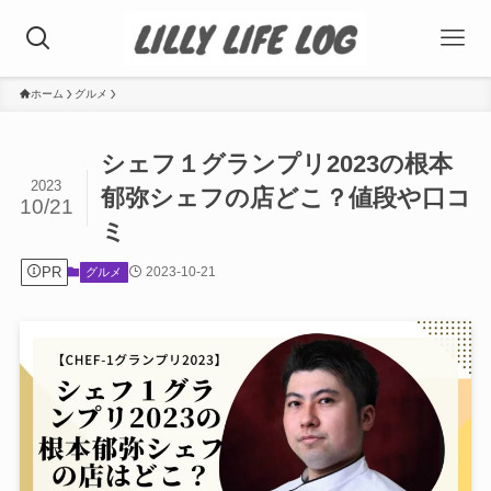
ホーム
グルメ
シェフ１グランプリ2023の根本
2023
郁弥シェフの店どこ？値段や口コ
10/21
ミ
PR
2023-10-21
グルメ