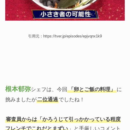
引用元：https://tver.jp/episodes/epjvqnx1k9
根本郁弥
シェフは、今回
「卵とご飯の料理」
に
挑みましたが
二位通過
でしたね！
審査員からは「かろうじて引っかかっている程度
フレンチでこれだとまずい
」と手厳しいコメント