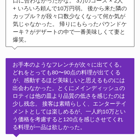
口に合わなかったかな。 3万のコース × 2人
+ いろいろ頼んで10万円弱。 後から来た隣の
カップル？が段々口数少なくなって何か気が
気じゃなかった。 帰りにもらったパウンドケ
ーキ？がデザートの中で一番美味しくて妻と
爆笑。
お手本のようなフレンチが次々に出てくる。
どれをとっても80〜90点の料理が出てくる
が、感動するほど美味しいと思えるものには
出会わなかった。とくにメインディッシュの
ロティは他の皿より品質の低さを感じたのは
少し残念。 接客は素晴らしく、エンターテイ
メントとしては楽しめるが、一人約10万とい
う価格を考慮すると120点を感じさせてくれ
る料理が一品は欲しかった。