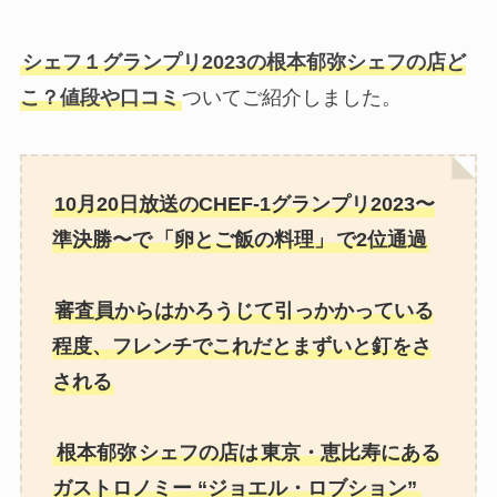
シェフ１グランプリ2023の根本郁弥シェフの店ど
こ？値段や口コミ
ついてご紹介しました。
10月20日放送のCHEF-1グランプリ2023〜
準決勝〜で
「卵とご飯の料理」
で2位通過
審査員からはかろうじて引っかかっている
程度
、
フレンチでこれだとまずいと釘をさ
される
根本郁弥
シェフの店は
東京・恵比寿にある
ガストロノミー “ジョエル・ロブション”