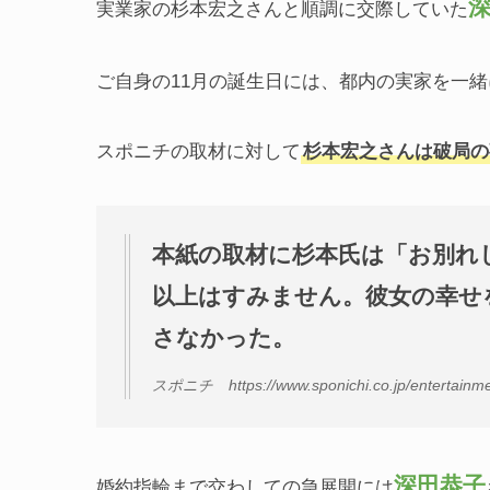
実業家の杉本宏之さんと順調に交際していた
ご自身の11月の誕生日には、都内の実家を一
スポニチの取材に対して
杉本宏之さんは破局の
本紙の取材に杉本氏は「お別れ
以上はすみません。彼女の幸せ
さなかった。
スポニチ https://www.sponichi.co.jp/entertainme
深田恭子
婚約指輪まで交わしての急展開には