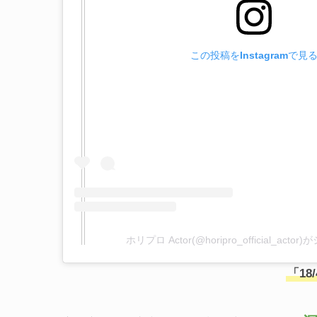
この投稿をInstagramで見
ホリプロ Actor(@horipro_official_ac
「18