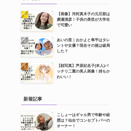
【画像】河村真木子の元旦那は
廣瀬清彦！子供の美世が大学生
で可愛い
あいの里｜おかよと隼平はタレ
ントや女優？現在その後は破局
した？
【顔写真】芦原妃名子(本人)パ
ッチリ二重の美人画像！姉もか
わいい！
新着記事
こしょーはギャル男で年齢や経
歴は？仙台でコンセプトバーの
オーナー！