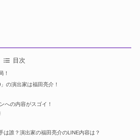
目次
局！
40」の演出家は福田亮介！
ョンへの内容がスゴイ！
撃
！
は誰？演出家の福田亮介のLINE内容は？