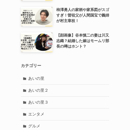
柿澤勇人の家柄や家系図がスゴ
すぎ！曽祖父が人間国宝で義姉
が村主章枝！
【顔画像】谷本慎二の妻は川又
志織？結婚した嫁はモームリ部
長の噂はホント？
カテゴリー
あいの里
あいの里２
あいの里３
エンタメ
グルメ