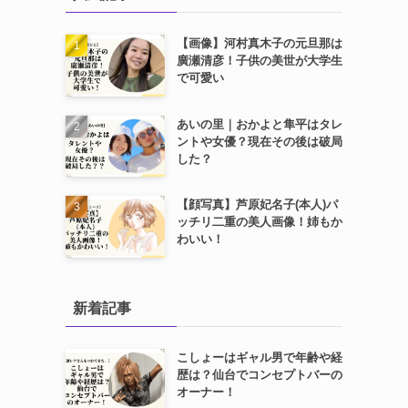
【画像】河村真木子の元旦那は
廣瀬清彦！子供の美世が大学生
で可愛い
あいの里｜おかよと隼平はタレ
ントや女優？現在その後は破局
した？
【顔写真】芦原妃名子(本人)パ
ッチリ二重の美人画像！姉もか
わいい！
新着記事
こしょーはギャル男で年齢や経
歴は？仙台でコンセプトバーの
オーナー！