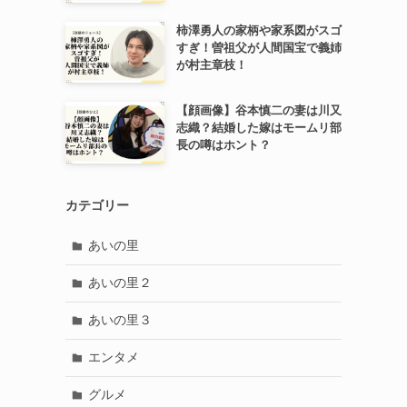
柿澤勇人の家柄や家系図がスゴ
すぎ！曽祖父が人間国宝で義姉
が村主章枝！
【顔画像】谷本慎二の妻は川又
志織？結婚した嫁はモームリ部
長の噂はホント？
カテゴリー
あいの里
あいの里２
あいの里３
エンタメ
グルメ