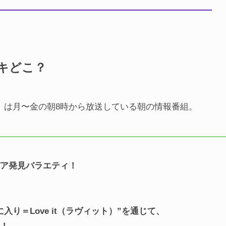
キどこ？
）
は月〜金の朝8時から放送している朝の情報番組。
デア発見バラエティ！
り＝Love it（ラヴィット）”を通じて、