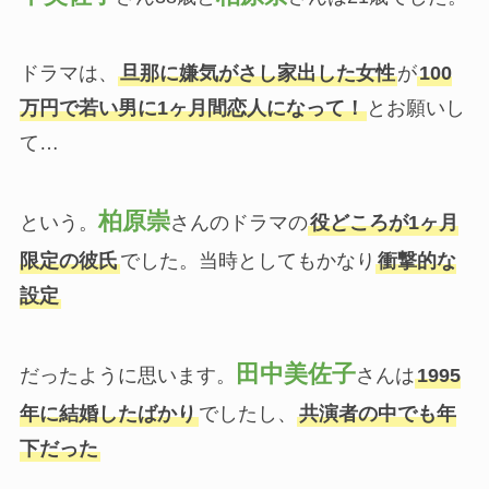
ドラマは、
旦那に嫌気がさし家出した女性
が
100
万円で若い男に1ヶ月間恋人になって！
とお願いし
て…
柏原崇
という。
さんのドラマの
役どころが1ヶ月
限定の彼氏
でした。当時としてもかなり
衝撃的な
設定
田中美佐子
だったように思います。
さんは
1995
年に結婚したばかり
でしたし、
共演者の中でも年
下だった