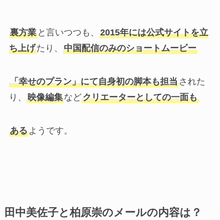
裏方業
と言いつつも、
2015年には公式サイトを立
ち上げ
たり、
中国配信のみのショートムービー
「幸せのプラン」にて自身初の脚本も担当
された
り、
映像編集
など
クリエーターとしての一面も
ある
ようです。
田中美佐子と柏原崇のメールの内容は？