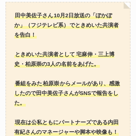
田中美佐子さん
10月2日放送の「ぽかぽ
か」（フジテレビ系）
でときめいた共演者
を告白！
ときめいた共演者として
宅麻伸・三上博
史・柏原崇の3人の名前をあげた。
番組をみた
柏原崇
からメールがあり、感激
したので田中美佐子さんがSNSで報告をし
た。
現在は公私ともにパートナーズである内田
有紀さんのマネージャーや脚本や映像も！