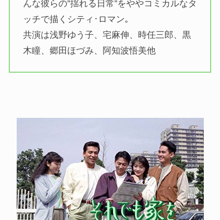
んな彼らの”揺れる日常”をややコミカルなタ
ッチで描くシティ･ロマン｡
共演は浅野ゆう子、宅麻伸、時任三郎、黒
木瞳、郷田ほづみ、阿知波悟美他