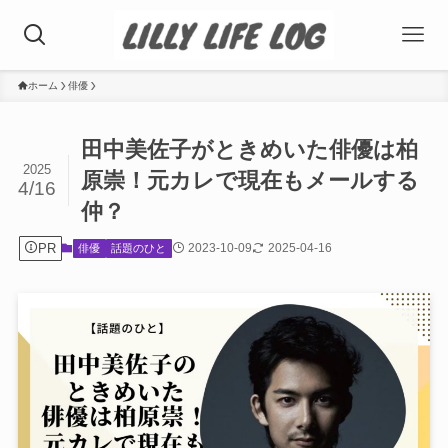
ホーム
俳優
田中美佐子がときめいた俳優は柏
2025
原崇！元カレで現在もメールする
4/16
仲？
PR
2023-10-09
2025-04-16
俳優
話題のひと