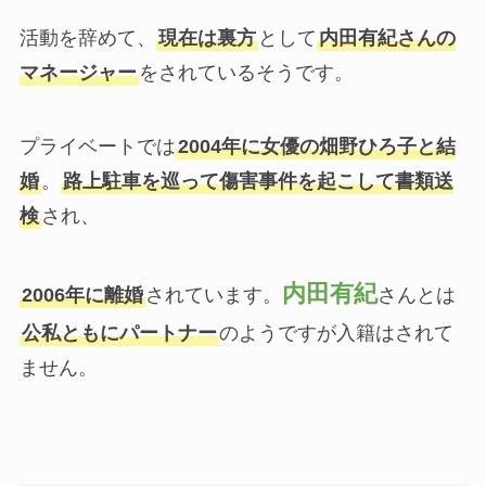
活動を辞めて、
現在は裏方
として
内田有紀さんの
マネージャー
をされているそうです。
プライベートでは
2004年に女優の畑野ひろ子と結
婚
。
路上駐車を巡って傷害事件を起こして書類送
検
され、
内田有紀
2006年に離婚
されています。
さんとは
公私ともにパートナー
のようですが入籍はされて
ません。